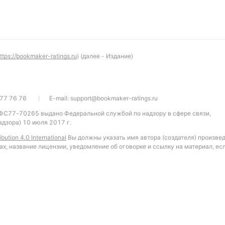
ttps://bookmaker-ratings.ru
) (далее - Издание)
77 76 76
E-mail:
support@bookmaker-ratings.ru
 ФС77-70265 выдано Федеральной службой по надзору в сфере связи,
дзора) 10 июля 2017 г.
bution 4.0 International
Вы должны указать имя автора (создателя) произве
ах, название лицензии, уведомление об оговорке и ссылку на материал, ес