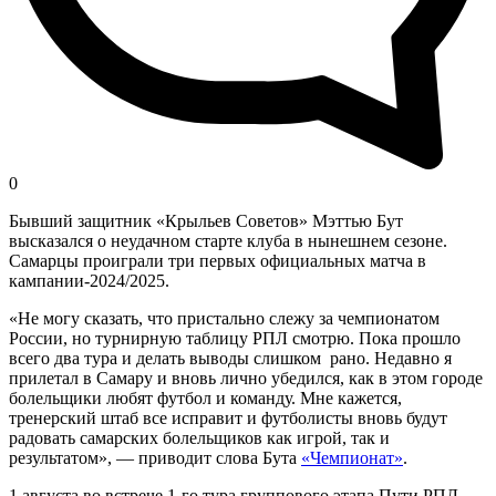
0
Бывший защитник «Крыльев Советов» Мэттью Бут
высказался о неудачном старте клуба в нынешнем сезоне.
Самарцы проиграли три первых официальных матча в
кампании-2024/2025.
«Не могу сказать, что пристально слежу за чемпионатом
России, но турнирную таблицу РПЛ смотрю. Пока прошло
всего два тура и делать выводы слишком рано. Недавно я
прилетал в Самару и вновь лично убедился, как в этом городе
болельщики любят футбол и команду. Мне кажется,
тренерский штаб все исправит и футболисты вновь будут
радовать самарских болельщиков как игрой, так и
результатом», — приводит слова Бута
«Чемпионат»
.
1 августа во встрече 1-го тура группового этапа Пути РПЛ