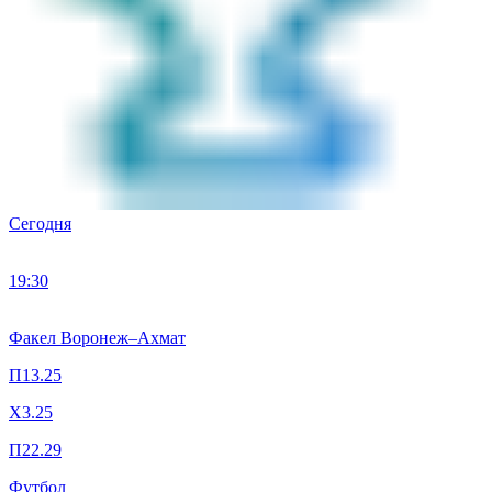
Сегодня
19:30
Факел Воронеж
–
Ахмат
П1
3.25
X
3.25
П2
2.29
Футбол