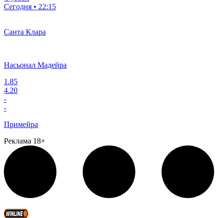
Сегодня • 22:15
Санта Клара
Насьонал Мадейра
1.85
4.20
-
-
Примейра
Реклама 18+